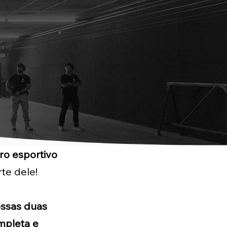
iro esportivo
te dele!
ossas duas
mpleta e