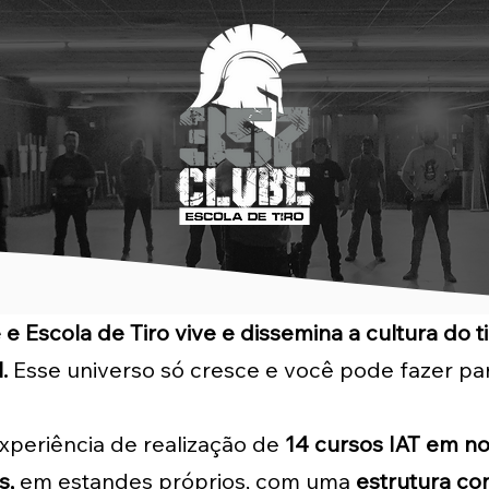
e Escola de Tiro vive e dissemina a cultura do t
.
Esse universo só cresce e você pode fazer par
xperiência de realização de
14 cursos IAT em n
s,
em estandes próprios, com uma
estrutura co