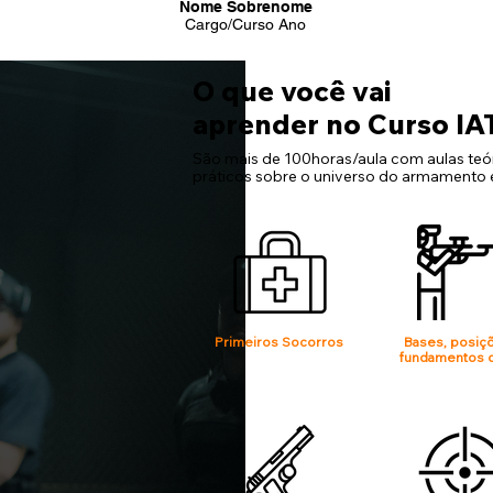
Nome Sobrenome
Cargo/Curso Ano
O que você vai
aprender no Curso IA
São mais de 100horas/aula com aulas teór
práticos sobre o universo do armamento e 
Primeiros Socorros
Bases, posiç
fundamentos d